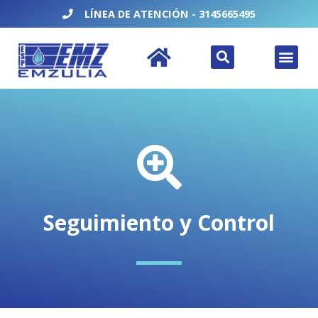
Ir
LÍNEA DE ATENCIÓN - 3145665495
al
contenido
Search
Men
Seguimiento y Control