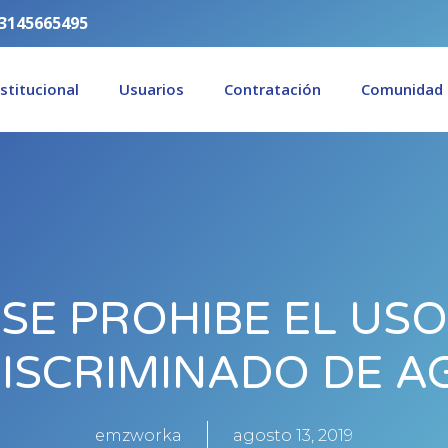
3145665495
nstitucional
Usuarios
Contratación
Comunidad
SE PROHIBE EL USO
DISCRIMINADO DE A
emzworka
agosto 13, 2019