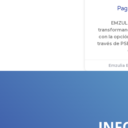
Pag
EMZULI
transforman
con la opció
través de PSE,
Emzulia 
INF