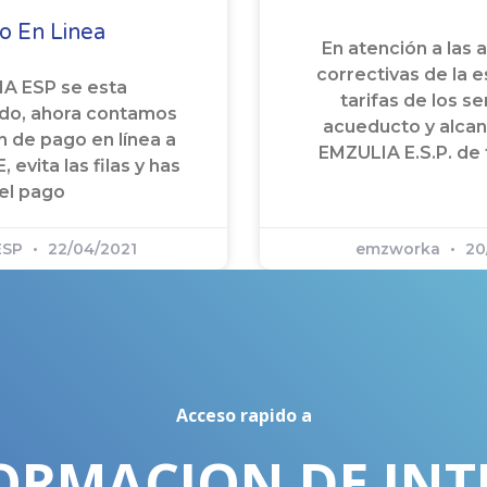
o En Linea
En atención a las 
correctivas de la e
A ESP se esta
tarifas de los se
do, ahora contamos
acueducto y alcan
n de pago en línea a
EMZULIA E.S.P. de
 evita las filas y has
el pago
ESP
22/04/2021
emzworka
20
Acceso rapido a
ORMACION DE INT