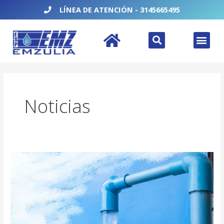
Ir
LÍNEA DE ATENCIÓN - 3145665495
al
contenido
Search
Men
Noticias
PREVENCIÓN
DEL
HURTO