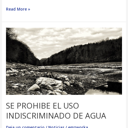
Read More »
SE
PROHIBE
EL
USO
INDISCRIMINADO
DE
AGUA
SE PROHIBE EL USO
INDISCRIMINADO DE AGUA
Deja un comentario
/
Noticias
/
emzworka